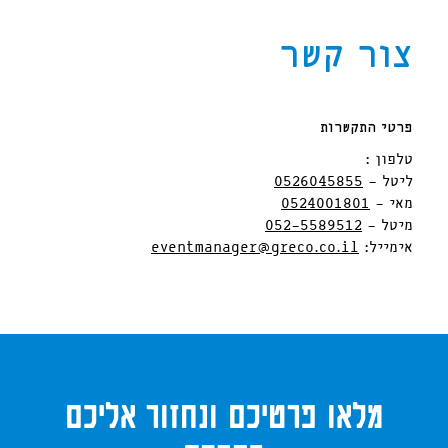
צור קשר
ק
פרטי התקשרות
טלפון :
ליטל -
0526045855
מאי -
0524001801
מיטל -
052-5589512
אימייל:
eventmanager@greco.co.il
מלאו פרטיכם ונחזור אליכם