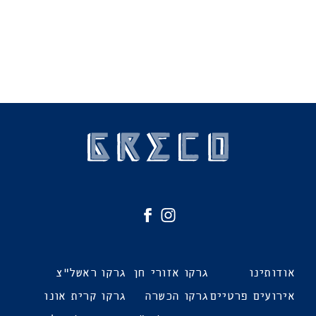
גרקו
לעמוד
אירועים
הפייסבוק
חדש
של
אודותינו
גרקו אזורי חן
גרקו ראשל"צ
גרקו
באינסטגרם
אירועים
אירועים פרטיים
גרקו הכשרה
גרקו קרית אונו
חדש