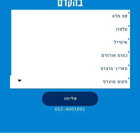
בהקדם
אנא
מלאו
את
טופס
-
מלאו
פרטיכם
ונחזור
אליכם
בהקדם
052-4001801