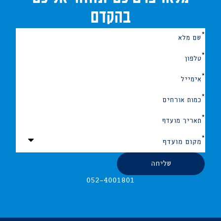
בהקדם
אנא
מלאו
את
טופס
-
מלאו
פרטיכם
ונחזור
אליכם
בהקדם
052-4001801