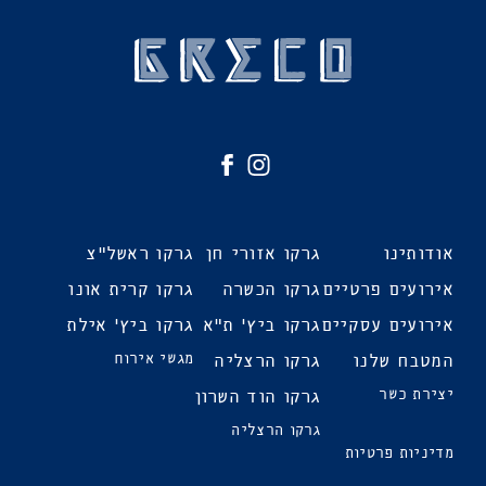
גרקו
לעמוד
אירועים
הפייסבוק
חדש
של
אודותינו
גרקו אזורי חן
גרקו ראשל"צ
גרקו
באינסטגרם
אירועים
אירועים פרטיים
גרקו הכשרה
גרקו קרית אונו
חדש
אירועים עסקיים
גרקו ביץ' ת"א
גרקו ביץ' אילת
המטבח שלנו
גרקו הרצליה
מגשי אירוח
יצירת כשר
גרקו הוד השרון
גרקו הרצליה
מדיניות פרטיות